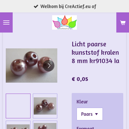
Welkom bij CreActief.eu of
Ga
direct
naar
de
hoofdinhoud
Licht paarse
kunststof kralen
8 mm kr91034 Ia
€ 0,05
Kleur
Formaat