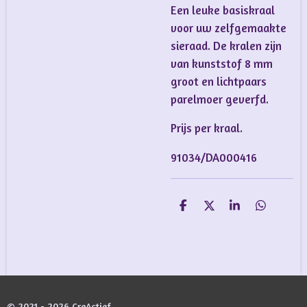
Een leuke basiskraal
voor uw zelfgemaakte
sieraad. De kralen zijn
van kunststof 8 mm
groot en lichtpaars
parelmoer geverfd.
Prijs per kraal.
91034/DA000416
D
D
S
D
e
e
h
e
l
e
a
l
e
l
r
e
n
e
n
© 2021 - 2026 CreActief