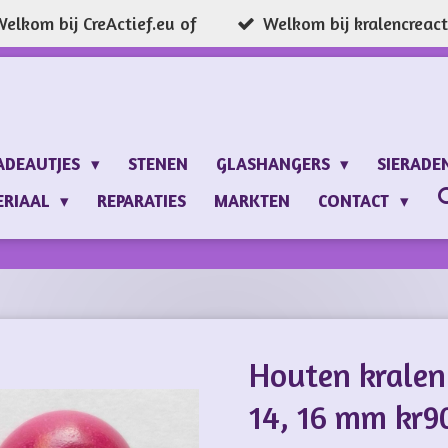
elkom bij CreActief.eu of
Welkom bij kralencreacti
ADEAUTJES
STENEN
GLASHANGERS
SIERADE
ERIAAL
REPARATIES
MARKTEN
CONTACT
Houten kralen 
14, 16 mm kr9