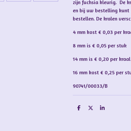
zijn fuchsia kleurig. De k
en bij uw bestelling kun
bestellen. De kralen versch
4 mm kost € 0,03 per kr
8 mm is € 0,05 per stuk
14 mm is € 0,20 per kraal
16 mm kost € 0,25 per st
90741/00033/B
D
D
S
e
e
h
l
e
a
e
l
r