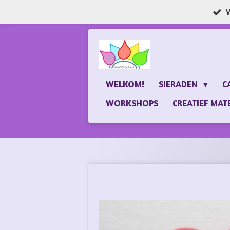
W
Ga
direct
naar
de
hoofdinhoud
WELKOM!
SIERADEN
C
WORKSHOPS
CREATIEF MAT