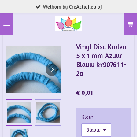
Welkom bij CreActief.eu of
Ga
direct
naar
de
hoofdinhoud
Vinyl Disc Kralen
5 x 1 mm Azuur
Blauw kr90761 1-
2a
€ 0,01
Kleur