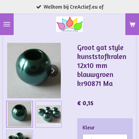
Welkom bij CreActief.eu of
Ga
direct
naar
de
hoofdinhoud
Groot gat style
kunststofkralen
12x10 mm
blauwgroen
kr90871 Ma
€ 0,15
Kleur