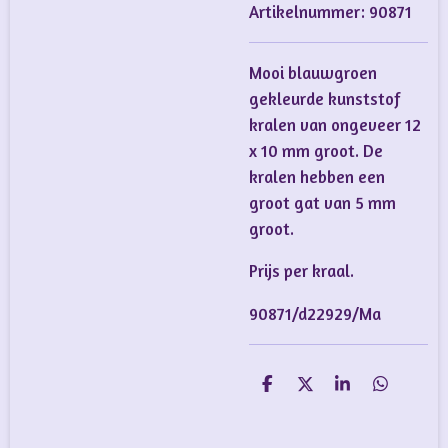
Artikelnummer:
90871
Mooi blauwgroen
gekleurde kunststof
kralen van ongeveer 12
x 10 mm groot. De
kralen hebben een
groot gat van 5 mm
groot.
Prijs per kraal.
90871/d22929/Ma
D
D
S
D
e
e
h
e
l
e
a
l
e
l
r
e