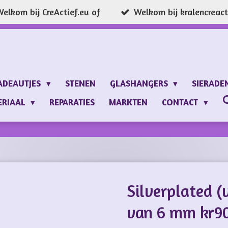
elkom bij CreActief.eu of
Welkom bij kralencreacti
ADEAUTJES
STENEN
GLASHANGERS
SIERADE
ERIAAL
REPARATIES
MARKTEN
CONTACT
Silverplated (
van 6 mm kr90