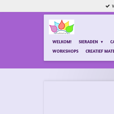
W
Ga
direct
naar
de
hoofdinhoud
WELKOM!
SIERADEN
C
WORKSHOPS
CREATIEF MAT