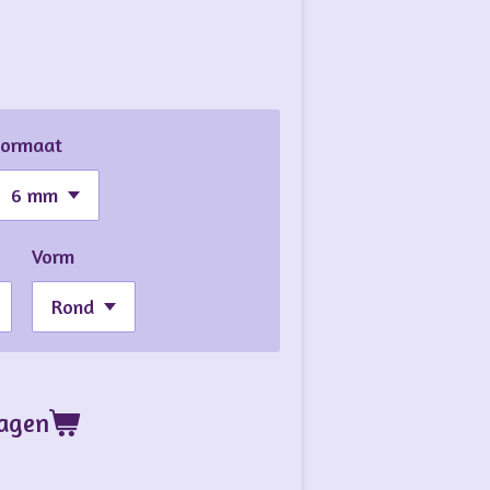
Formaat
Vorm
wagen