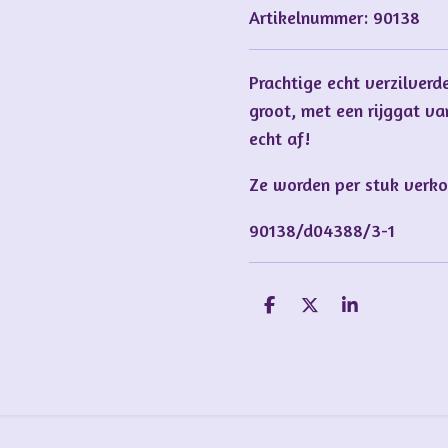
Artikelnummer:
90138
Prachtige echt verzilverd
groot, met een rijggat v
echt af!
Ze worden per stuk verko
90138/d04388/3-1
D
D
S
e
e
h
l
e
a
e
l
r
n
e