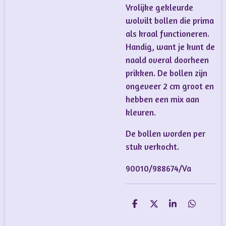
Vrolijke gekleurde
wolvilt bollen die prima
als kraal functioneren.
Handig, want je kunt de
naald overal doorheen
prikken. De bollen zijn
ongeveer 2 cm groot en
hebben een mix aan
kleuren.
De bollen worden per
stuk verkocht.
90010/988674/Va
D
D
S
D
e
e
h
e
l
e
a
l