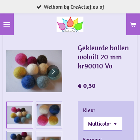
Welkom bij CreActief.eu of
Ga
direct
naar
de
hoofdinhoud
Gekleurde ballen
wolvilt 20 mm
kr90010 Va
€ 0,30
Kleur
Formaat