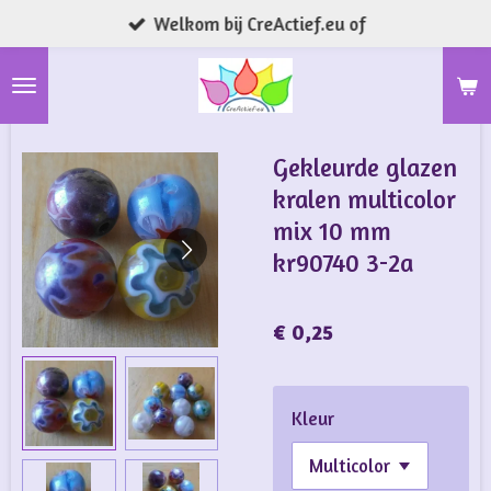
Welkom bij CreActief.eu of
Ga
direct
naar
de
hoofdinhoud
Gekleurde glazen
kralen multicolor
mix 10 mm
kr90740 3-2a
€ 0,25
Kleur