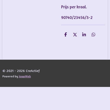
Prijs per kraal.
90740/23456/3-2
D
D
S
D
e
e
h
e
l
e
a
l
e
l
r
e
n
e
n
© 2021 - 2026 CreActief
Powered by
JouwWeb