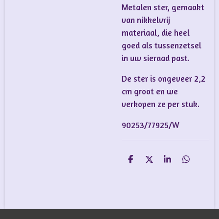
Metalen ster, gemaakt
van nikkelvrij
materiaal, die heel
goed als tussenzetsel
in uw sieraad past.
De ster is ongeveer 2,2
cm groot en we
verkopen ze per stuk.
90253/77925/W
D
D
S
D
e
e
h
e
l
e
a
l
e
l
r
e
n
e
n