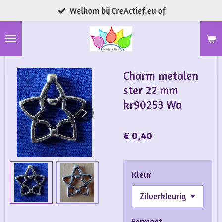
Welkom bij CreActief.eu of
Ga
direct
naar
de
hoofdinhoud
Charm metalen
ster 22 mm
kr90253 Wa
€ 0,40
Kleur
Formaat