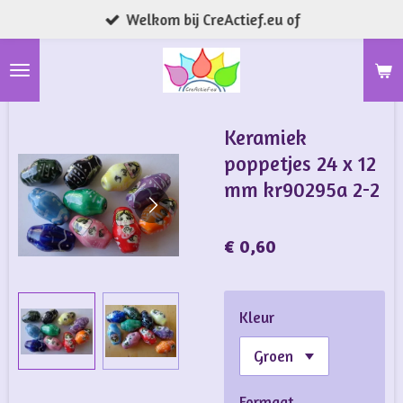
Welkom bij CreActief.eu of
Ga
direct
naar
de
hoofdinhoud
Keramiek
poppetjes 24 x 12
mm kr90295a 2-2
€ 0,60
Kleur
Formaat