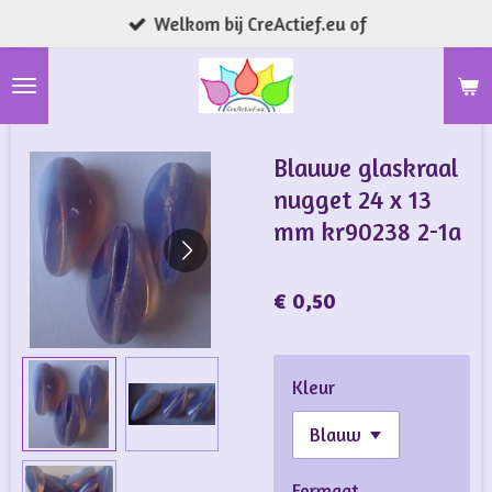
Welkom bij CreActief.eu of
Ga
direct
naar
de
hoofdinhoud
Blauwe glaskraal
nugget 24 x 13
mm kr90238 2-1a
€ 0,50
Kleur
Formaat