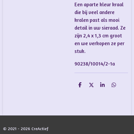
Een aparte kleur kraal
die bij veel andere
kralen past als mooi
detail in uw sieraad. Ze
zijn 2,4 x 1,3 cm groot
en we verkopen ze per
stuk.
90238/10014/2-1a
D
D
S
D
e
e
h
e
l
e
a
l
e
l
r
e
n
e
n
© 2021 - 2026 CreActief