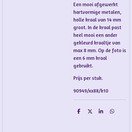
Een mooi afgewerkt
hartvormige metalen,
holle kraal van 14 mm
groot. In de kraal past
heel mooi een ander
gekleurd kraaltje van
max 8 mm. Op de foto is
een 6 mm kraal
gebruikt.
Prijs per stuk.
90949/xx88/k10
D
D
S
D
e
e
h
e
l
e
a
l
e
l
r
e