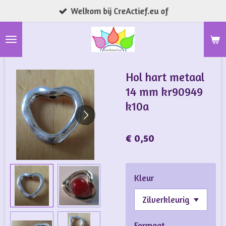
Welkom bij CreActief.eu of
Ga
direct
naar
de
hoofdinhoud
Hol hart metaal
14 mm kr90949
k10a
€ 0,50
Kleur
Formaat