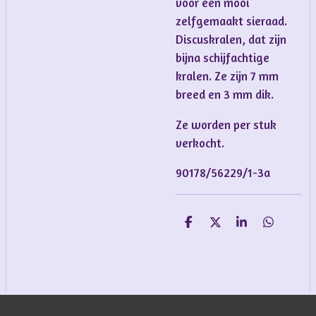
voor een mooi
zelfgemaakt sieraad.
Discuskralen, dat zijn
bijna schijfachtige
kralen. Ze zijn 7 mm
breed en 3 mm dik.
Ze worden per stuk
verkocht.
90178/56229/1-3a
D
D
S
D
e
e
h
e
l
e
a
l
e
l
r
e
n
e
n