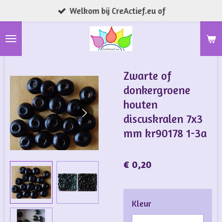
Welkom bij CreActief.eu of
Ga
direct
naar
de
hoofdinhoud
Zwarte of
donkergroene
houten
discuskralen 7x3
mm kr90178 1-3a
€ 0,20
Kleur