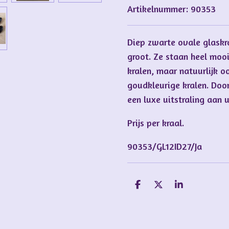
Artikelnummer:
90353
Diep zwarte ovale glask
groot. Ze staan heel moo
kralen, maar natuurlijk o
goudkleurige kralen. Doo
een luxe uitstraling aan 
Prijs per kraal.
90353/GL12ID27/Ja
D
D
S
e
e
h
l
e
a
e
l
r
n
e