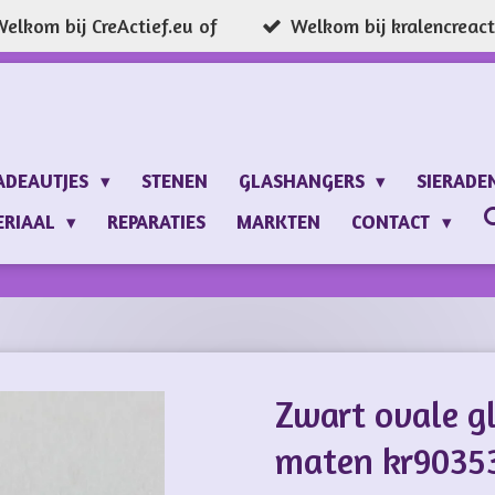
elkom bij CreActief.eu of
Welkom bij kralencreacti
ADEAUTJES
STENEN
GLASHANGERS
SIERADE
ERIAAL
REPARATIES
MARKTEN
CONTACT
Zwart ovale gl
maten kr90353