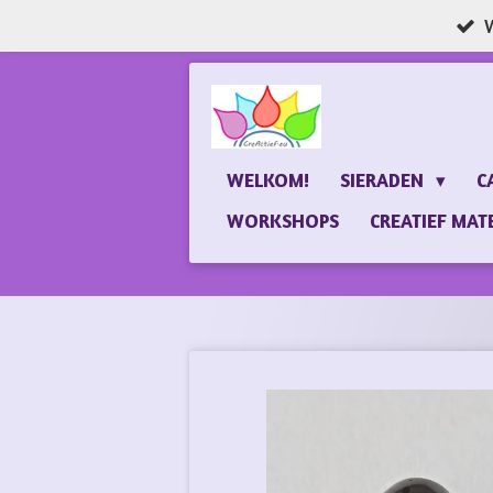
W
Ga
direct
naar
de
hoofdinhoud
WELKOM!
SIERADEN
C
WORKSHOPS
CREATIEF MAT