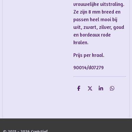
vrouwelijke uitstraling.
Ze zijn 8 mm breed en
passen heel mooi bij
wit, zwart, zilver, goud
en bordeaux rode
kralen.
Prijs per kraal.
90014/d07279
D
D
S
D
e
e
h
e
l
e
a
l
e
l
r
e
n
e
n
© 2021 - 2026 CreActief