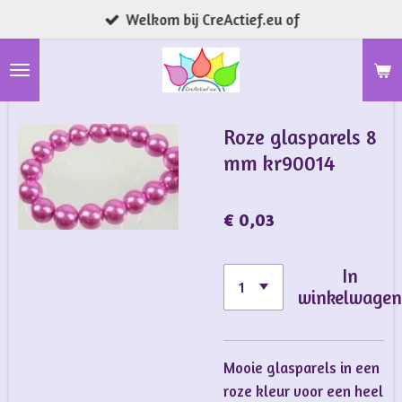
Welkom bij CreActief.eu of
Ga
direct
naar
de
hoofdinhoud
Roze glasparels 8
mm kr90014
€ 0,03
In
winkelwage
Mooie glasparels in een
roze kleur voor een heel