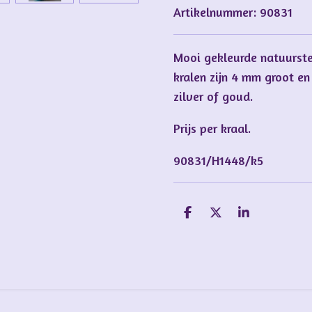
Artikelnummer:
90831
Mooi gekleurde natuursten
kralen zijn 4 mm groot en
zilver of goud.
Prijs per kraal.
90831/H1448/k5
D
D
S
e
e
h
l
e
a
e
l
r
n
e