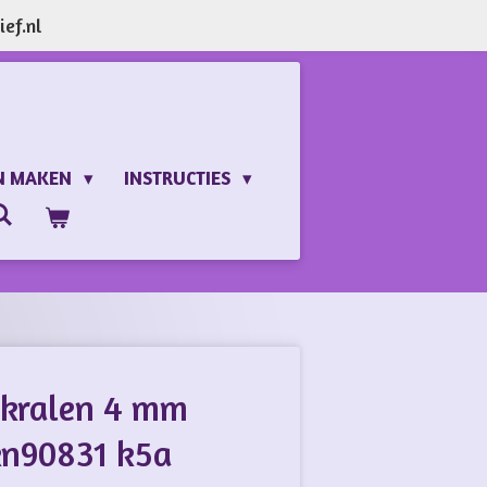
ef.nl
N MAKEN
INSTRUCTIES
 kralen 4 mm
 kn90831 k5a