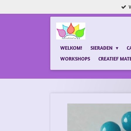
W
Ga
direct
naar
de
hoofdinhoud
WELKOM!
SIERADEN
C
WORKSHOPS
CREATIEF MAT