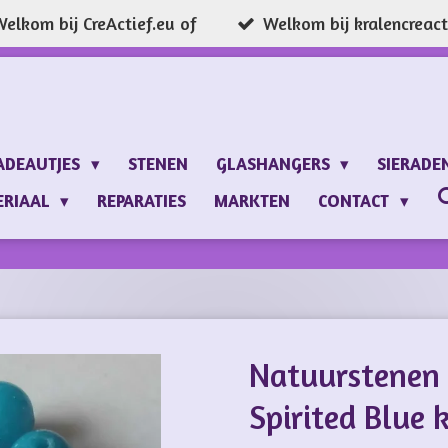
elkom bij CreActief.eu of
Welkom bij kralencreacti
ADEAUTJES
STENEN
GLASHANGERS
SIERADE
ERIAAL
REPARATIES
MARKTEN
CONTACT
Natuurstenen
Spirited Blue