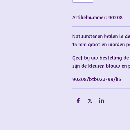
Artikelnummer:
90208
Natuurstenen kralen in de
15 mm groot en worden pe
Geef bij uw bestelling de
zijn de kleuren blauw en 
90208/btb023-99/k5
D
D
S
e
e
h
l
e
a
e
l
r
n
e