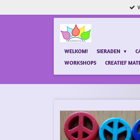
W
Ga
direct
naar
de
hoofdinhoud
WELKOM!
SIERADEN
C
WORKSHOPS
CREATIEF MAT