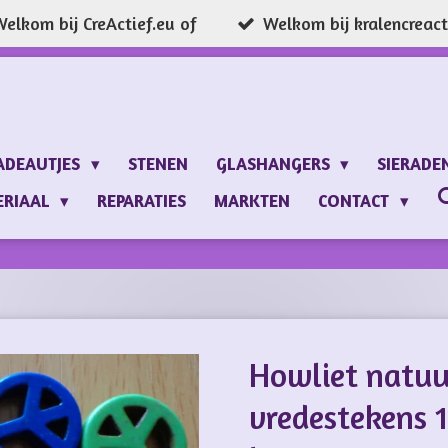
elkom bij CreActief.eu of
Welkom bij kralencreacti
ADEAUTJES
STENEN
GLASHANGERS
SIERADE
ERIAAL
REPARATIES
MARKTEN
CONTACT
Howliet natuu
vredestekens