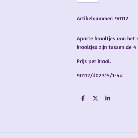
Artikelnummer:
90112
Aparte kraaltjes van het 
kraaltjes zijn tussen de 
Prijs per kraal.
90112/d02315/1-4a
D
D
S
e
e
h
l
e
a
e
l
r
n
e