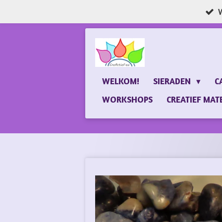
W
Ga
direct
naar
de
hoofdinhoud
WELKOM!
SIERADEN
C
WORKSHOPS
CREATIEF MAT