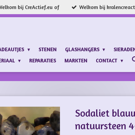
elkom bij CreActief.eu of
Welkom bij kralencreacti
ADEAUTJES
STENEN
GLASHANGERS
SIERADE
ERIAAL
REPARATIES
MARKTEN
CONTACT
Sodaliet blau
natuursteen 4