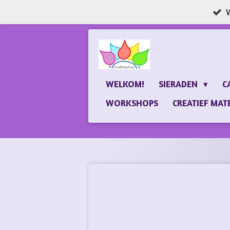
W
Ga
direct
naar
de
hoofdinhoud
WELKOM!
SIERADEN
C
WORKSHOPS
CREATIEF MAT