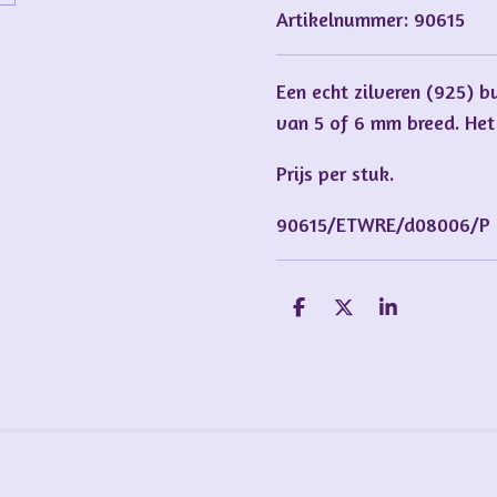
Artikelnummer:
90615
Een echt zilveren (925) b
van 5 of 6 mm breed. Het 
Prijs per stuk.
90615/ETWRE/d08006/P
D
D
S
e
e
h
l
e
a
e
l
r
n
e