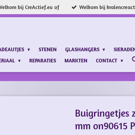
elkom bij CreActief.eu of
Welkom bij kralencreacti
ADEAUTJES
STENEN
GLASHANGERS
SIERADE
ERIAAL
REPARATIES
MARKTEN
CONTACT
Buigringetjes z
mm on90615 