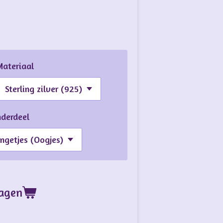
Materiaal
nderdeel
wagen