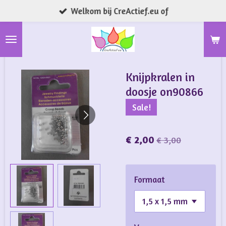
Welkom bij CreActief.eu of
Ga
direct
naar
de
hoofdinhoud
Knijpkralen in
doosje on90866
Sale!
€ 2,00
€ 3,00
Formaat