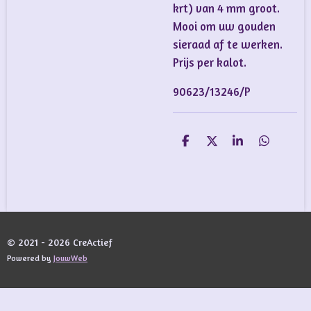
krt) van 4 mm groot.
Mooi om uw gouden
sieraad af te werken.
Prijs per kalot.
90623/13246/P
D
D
S
D
e
e
h
e
l
e
a
l
e
l
r
e
n
e
n
© 2021 - 2026 CreActief
Powered by
JouwWeb