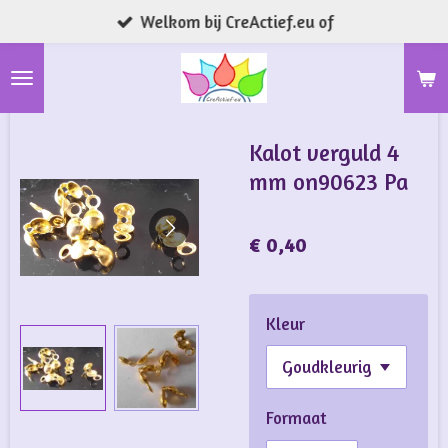
Welkom bij CreActief.eu of
Ga
direct
naar
de
hoofdinhoud
Kalot verguld 4
mm on90623 Pa
€ 0,40
Kleur
Formaat