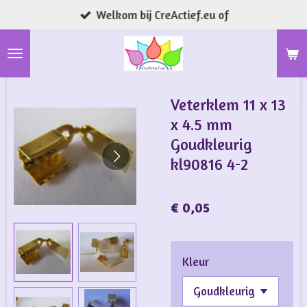
Welkom bij CreActief.eu of
Ga
direct
naar
de
hoofdinhoud
Veterklem 11 x 13
x 4.5 mm
Goudkleurig
kl90816 4-2
€ 0,05
Kleur