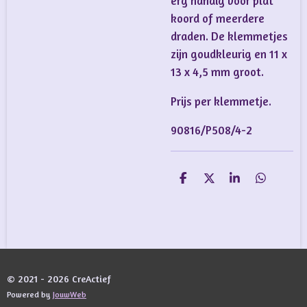
erg handig voor plat
koord of meerdere
draden. De klemmetjes
zijn goudkleurig en 11 x
13 x 4,5 mm groot.
Prijs per klemmetje.
90816/P508/4-2
D
D
S
D
e
e
h
e
l
e
a
l
e
l
r
e
n
e
n
© 2021 - 2026 CreActief
Powered by
JouwWeb