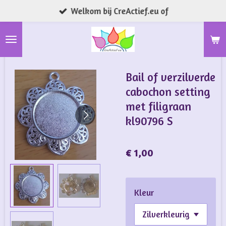
Welkom bij CreActief.eu of
Ga
direct
naar
de
hoofdinhoud
Bail of verzilverde
cabochon setting
met filigraan
kl90796 S
€ 1,00
Kleur