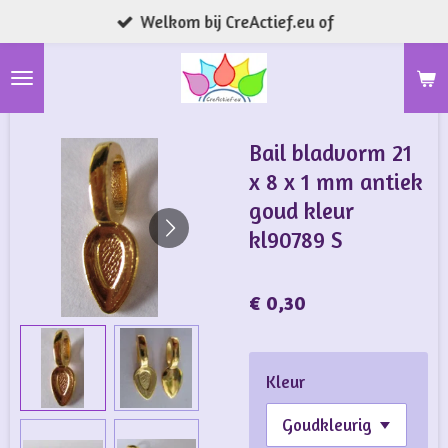
Welkom bij CreActief.eu of
Ga
direct
naar
de
hoofdinhoud
Bail bladvorm 21
x 8 x 1 mm antiek
goud kleur
kl90789 S
€ 0,30
Kleur