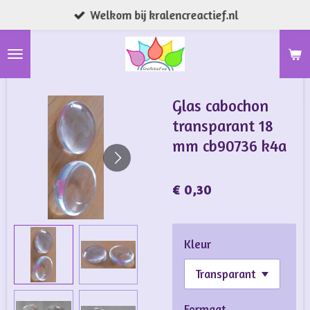
Welkom bij kralencreactief.nl
Ga
direct
naar
de
hoofdinhoud
Glas cabochon
transparant 18
mm cb90736 k4a
€ 0,30
Kleur
Formaat