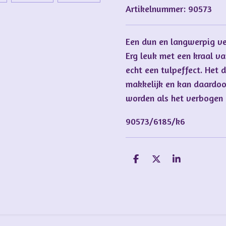
Artikelnummer:
90573
Een dun en langwerpig ve
Erg leuk met een kraal va
echt een tulpeffect. Het 
makkelijk en kan daardoo
worden als het verbogen is
90573/6185/k6
D
D
S
e
e
h
l
e
a
e
l
r
n
e