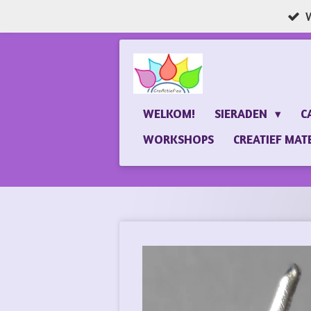
W
Ga
direct
naar
de
hoofdinhoud
WELKOM!
SIERADEN
C
WORKSHOPS
CREATIEF MAT