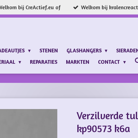
elkom bij CreActief.eu of
Welkom bij kralencreacti
ADEAUTJES
STENEN
GLASHANGERS
SIERADE
ERIAAL
REPARATIES
MARKTEN
CONTACT
Verzilverde tu
kp90573 k6a