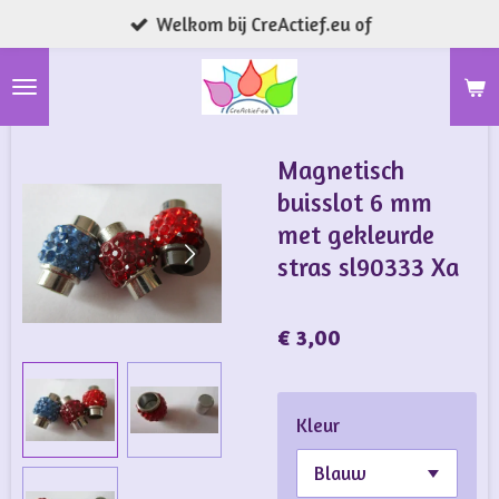
Welkom bij CreActief.eu of
Ga
direct
naar
de
hoofdinhoud
Magnetisch
buisslot 6 mm
met gekleurde
stras sl90333 Xa
€ 3,00
Kleur