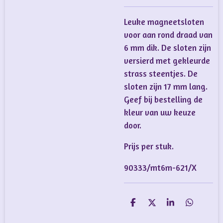
Leuke magneetsloten
voor aan rond draad van
6 mm dik. De sloten zijn
versierd met gekleurde
strass steentjes. De
sloten zijn 17 mm lang.
Geef bij bestelling de
kleur van uw keuze
door.
Prijs per stuk.
90333/mt6m-621/X
D
D
S
D
e
e
h
e