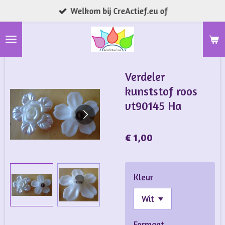
Welkom bij CreActief.eu of
Ga
direct
naar
de
hoofdinhoud
Verdeler
kunststof roos
vt90145 Ha
€ 1,00
Kleur
Formaat