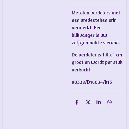
Metalen verdelers met
een vredesteken erin
verwerkt. Een
blikvanger in uw
zelfgemaakte sieraad.
De verdeler is 1,6 x 1 cm
groot en wordt per stuk
verkocht.
90338/D16034/k15
D
D
S
D
e
e
h
e
l
e
a
l
e
l
r
e
n
e
n