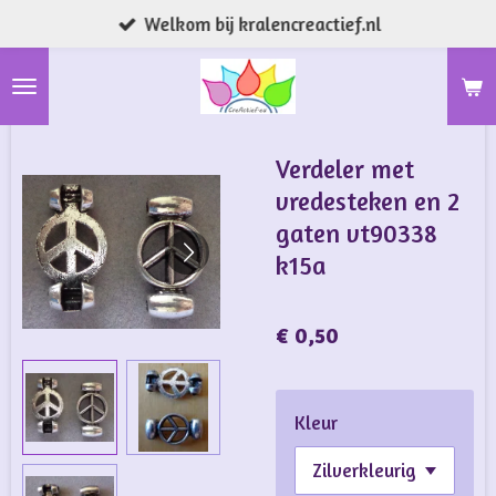
Welkom bij kralencreactief.nl
Ga
direct
naar
de
hoofdinhoud
Verdeler met
vredesteken en 2
gaten vt90338
k15a
€ 0,50
Kleur