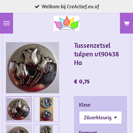
Welkom bij CreActief.eu of
Ga
direct
naar
de
hoofdinhoud
Tussenzetsel
tulpen vt90438
Ha
€ 0,75
Kleur
Formaat