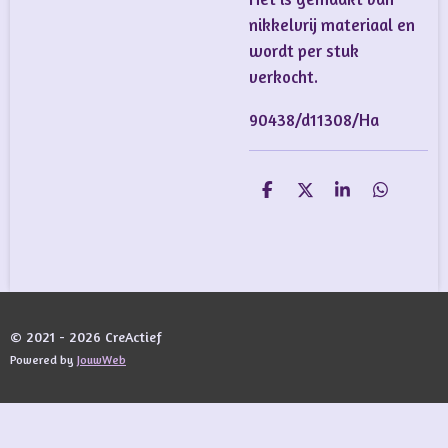
nikkelvrij materiaal en
wordt per stuk
verkocht.
90438/d11308/Ha
D
D
S
D
e
e
h
e
l
e
a
l
e
l
r
e
n
e
n
© 2021 - 2026 CreActief
Powered by
JouwWeb