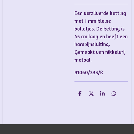
Een verzilverde ketting
met 1 mm kleine
bolletjes. De ketting is
45 cm lang en heeft een
karabijnsluiting.
Gemaakt van nikkelvrij
metaal.
91060/333/R
D
D
S
D
e
e
h
e
l
e
a
l
e
l
r
e
n
e
n