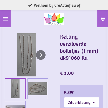
Welkom bij CreActief.eu of
Ga
direct
naar
de
hoofdinhoud
Ketting
verzilverde
bolletjes (1 mm)
dk91060 Ra
€ 3,00
Kleur