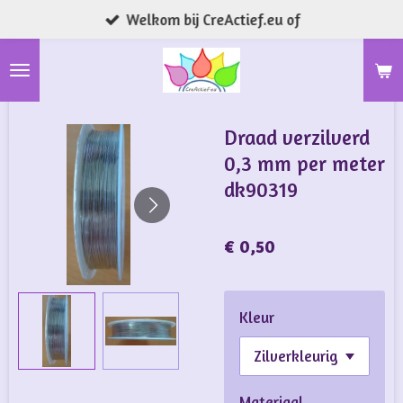
Welkom bij CreActief.eu of
Ga
direct
naar
de
hoofdinhoud
Draad verzilverd
0,3 mm per meter
dk90319
€ 0,50
Kleur
Materiaal