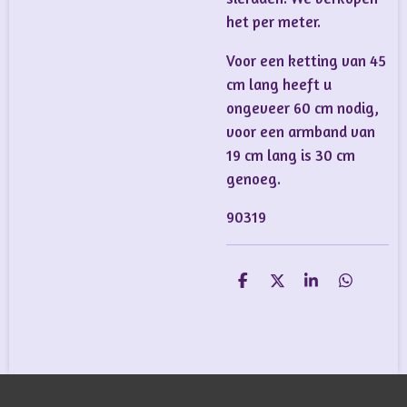
het per meter.
Voor een ketting van 45
cm lang heeft u
ongeveer 60 cm nodig,
voor een armband van
19 cm lang is 30 cm
genoeg.
90319
D
D
S
D
e
e
h
e
l
e
a
l
e
l
r
e
n
e
n