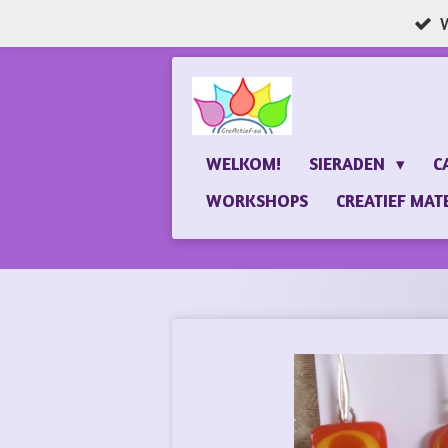
W
Ga
direct
naar
de
hoofdinhoud
WELKOM!
SIERADEN
C
WORKSHOPS
CREATIEF MAT