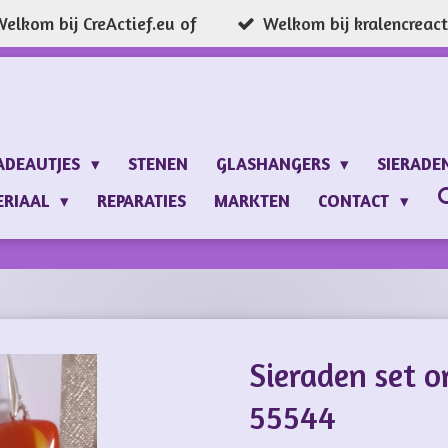
elkom bij CreActief.eu of
Welkom bij kralencreacti
ADEAUTJES
STENEN
GLASHANGERS
SIERADE
ERIAAL
REPARATIES
MARKTEN
CONTACT
Sieraden set o
55544