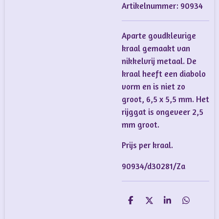
Artikelnummer:
90934
Aparte goudkleurige
kraal gemaakt van
nikkelvrij metaal. De
kraal heeft een diabolo
vorm en is niet zo
groot, 6,5 x 5,5 mm. Het
rijggat is ongeveer 2,5
mm groot.
Prijs per kraal.
90934/d30281/Za
D
D
S
D
e
e
h
e