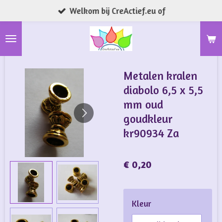
Welkom bij CreActief.eu of
Ga
direct
naar
de
hoofdinhoud
Metalen kralen
diabolo 6,5 x 5,5
mm oud
goudkleur
kr90934 Za
€ 0,20
Kleur