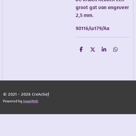
groot gat van ongeveer
2,5 mm.
90116/w179/Aa
D
D
S
D
e
e
h
e
l
e
a
l
e
l
r
e
n
e
n
© 2021 - 2026 CreActief
Powered by
JouwWeb