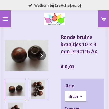
Welkom bij CreActief.eu of
Ga
direct
naar
de
hoofdinhoud
Ronde bruine
kraaltjes 10 x 9
mm kr90116 Aa
€ 0,03
Kleur
Formaat