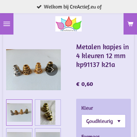
Welkom bij CreActief.eu of
Ga
direct
naar
de
hoofdinhoud
Metalen kapjes in
4 kleuren 12 mm
kp91137 k21a
€ 0,60
Kleur
Formaat