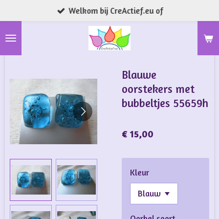
Welkom bij CreActief.eu of
Ga
direct
naar
de
hoofdinhoud
Blauwe
oorstekers met
bubbeltjes 55659h
€ 15,00
Kleur
Oorbel soort