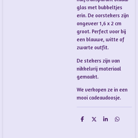
glas met bubbeltjes
erin. De oorstekers zijn
ongeveer 1,6 x 2 cm
groot. Perfect voor bij
een blauwe, witte of
zwarte outfit.
De stekers zijn van
nikkelvrij materiaal
gemaakt.
We verkopen ze in een
mooi cadeaudoosje.
D
D
S
D
e
e
h
e
l
e
a
l
e
l
r
e