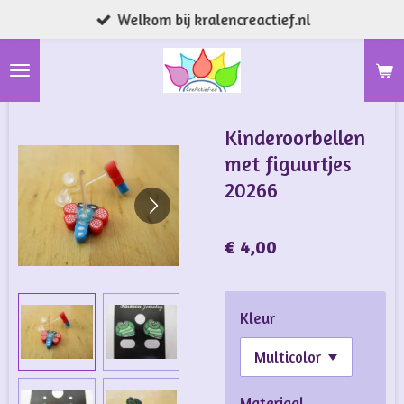
Welkom bij kralencreactief.nl
Ga
direct
naar
de
hoofdinhoud
Kinderoorbellen
met figuurtjes
20266
€ 4,00
Kleur
Materiaal