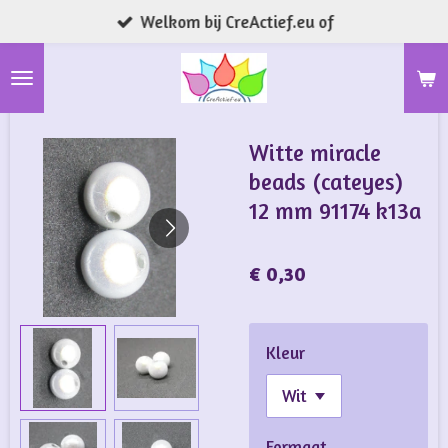
Welkom bij CreActief.eu of
Ga
direct
naar
de
hoofdinhoud
Witte miracle
beads (cateyes)
12 mm 91174 k13a
€ 0,30
Kleur
Formaat