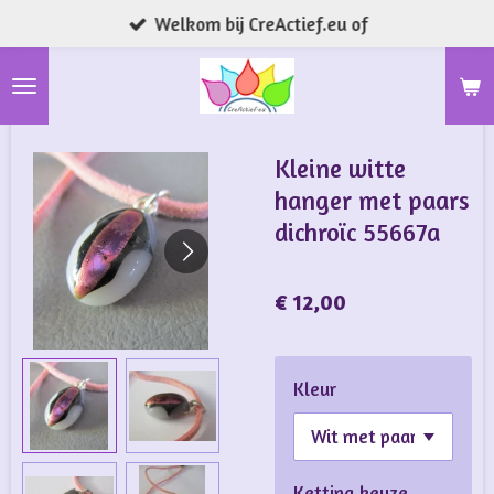
Welkom bij CreActief.eu of
Ga
direct
naar
de
hoofdinhoud
Kleine witte
hanger met paars
dichroïc 55667a
€ 12,00
Kleur
Ketting keuze