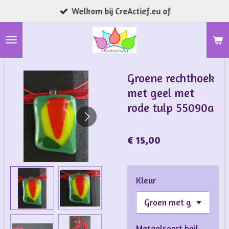
Welkom bij CreActief.eu of
Ga
direct
naar
de
hoofdinhoud
Groene rechthoek
met geel met
rode tulp 55090a
€ 15,00
Kleur
Metaalsoort bail