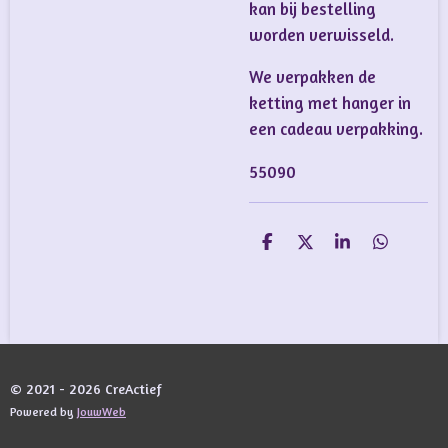
kan bij bestelling
worden verwisseld.
We verpakken de
ketting met hanger in
een cadeau verpakking.
55090
D
D
S
D
e
e
h
e
l
e
a
l
e
l
r
e
n
e
n
© 2021 - 2026 CreActief
Powered by
JouwWeb