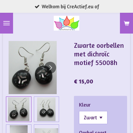
Welkom bij CreActief.eu of
Ga
direct
naar
de
hoofdinhoud
Zwarte oorbellen
met dichroïc
motief 55008h
€ 15,00
Kleur
Oorbel soort