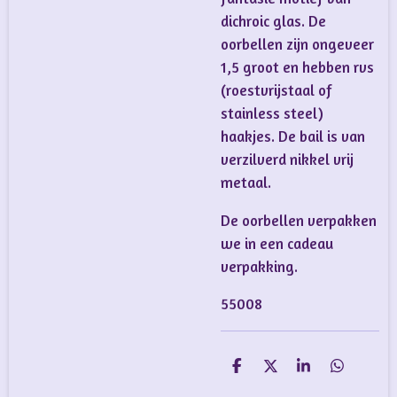
dichroic glas. De
oorbellen zijn ongeveer
1,5 groot en hebben rvs
(roestvrijstaal of
stainless steel)
haakjes. De bail is van
verzilverd nikkel vrij
metaal.
De oorbellen verpakken
we in een cadeau
verpakking.
55008
D
D
S
D
e
e
h
e