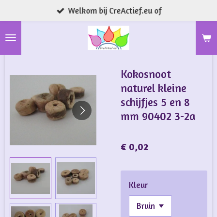
Welkom bij CreActief.eu of
Ga
direct
naar
de
hoofdinhoud
Kokosnoot
naturel kleine
schijfjes 5 en 8
mm 90402 3-2a
€ 0,02
Kleur