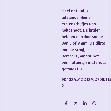
Heel natuurlijk
uitziende kleine
kralenschijfjes van
kokosnoot. De kralen
hebben een doorsnede
van 5 of 8 mm. De dikte
van de schijfjes
verschilt, omdat het
van natuurlijk materiaal
gemaakt is.
90402/co12ID12/CO70ID115
2
D
D
S
D
e
e
h
e