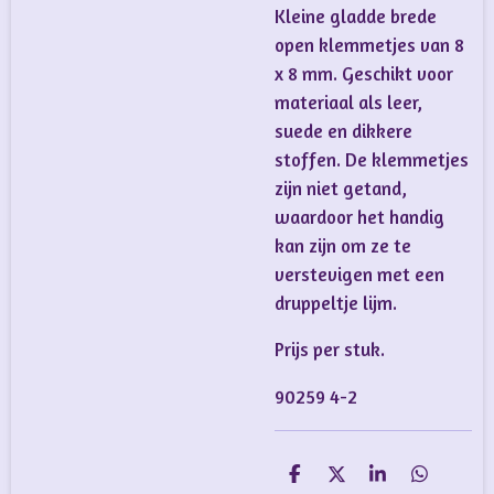
Kleine gladde brede
open klemmetjes van 8
x 8 mm. Geschikt voor
materiaal als leer,
suede en dikkere
stoffen. De klemmetjes
zijn niet getand,
waardoor het handig
kan zijn om ze te
verstevigen met een
druppeltje lijm.
Prijs per stuk.
90259 4-2
D
D
S
D