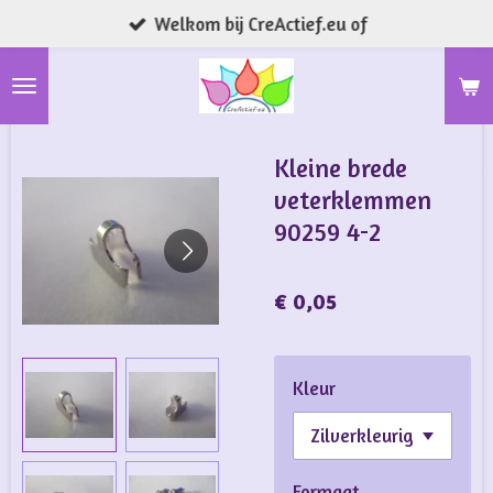
Welkom bij CreActief.eu of
Ga
direct
naar
de
hoofdinhoud
Kleine brede
veterklemmen
90259 4-2
€ 0,05
Kleur
Formaat